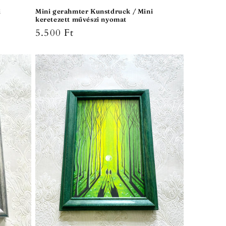
i
Mini gerahmter Kunstdruck / Mini
keretezett művészi nyomat
Normaler
5.500 Ft
Preis