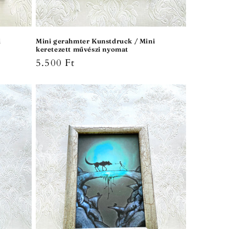
i
Mini gerahmter Kunstdruck / Mini
keretezett művészi nyomat
Normaler
5.500 Ft
Preis