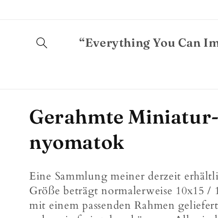
Direkt
zum
Inhalt
“Everything You Can Im
K
Gerahmte Miniatur-
a
nyomatok
t
Eine Sammlung meiner derzeit erhält
e
Größe beträgt normalerweise 10x15 / 
mit einem passenden Rahmen geliefert,
g