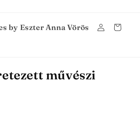
es by Eszter Anna Vörös
Einloggen
Warenkorb
etezett művészi