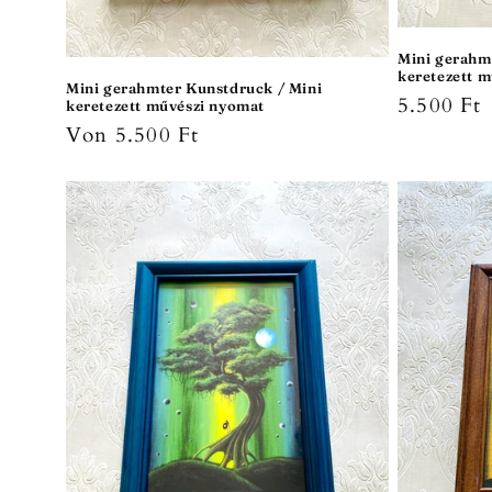
Mini gerahm
keretezett 
Mini gerahmter Kunstdruck / Mini
Normale
5.500 Ft
keretezett művészi nyomat
Normaler
Von 5.500 Ft
Preis
Preis