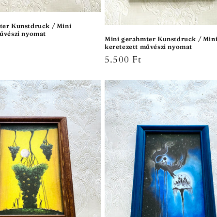
ter Kunstdruck / Mini
művészi nyomat
Mini gerahmter Kunstdruck / Min
r
keretezett művészi nyomat
Normaler
5.500 Ft
Preis