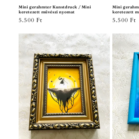
Mini gerahmter Kunstdruck / Mini
Mini gerahm
keretezett művészi nyomat
keretezett 
Normaler
5.500 Ft
Normale
5.500 Ft
Preis
Preis