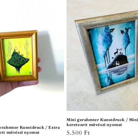
Mini gerahmter Kunstdruck / Min
keretezett művészi nyomat
gerahmter Kunstdruck / Extra
Normaler
5.500 Ft
zett művészi nyomat