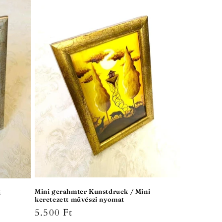
Mini gerahmter Kunstdruck / Mini
i
keretezett művészi nyomat
Normaler
5.500 Ft