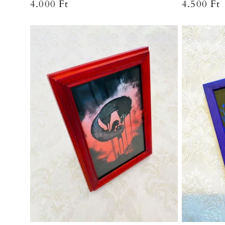
Normaler
4.000 Ft
Normale
4.500 Ft
Preis
Preis