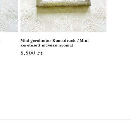
i
Mini gerahmter Kunstdruck / Mini
keretezett művészi nyomat
Normaler
5.500 Ft
Preis