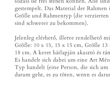
sodass sie frei stehen können. Alle sin
gestempelt. Das Material der Rahmen is
o
Größe und Rahmentyp (die verzierte
r
sind schwerer zu bekommen).
i
Jelenleg elérhető, illetve rendelhető 
Größe: 10 x 15, 15 x 15 cm, Größe 13 
e
18 cm. A keret hátlapján akasztó és tám
Es handelt sich dabei um eine Art Mére
:
Typ handelt (eine Person, die sich u
darum geht, es zu töten, wenn es darum