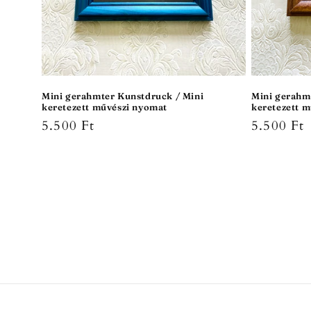
Mini gerahmter Kunstdruck / Mini
Mini gerahm
keretezett művészi nyomat
keretezett 
Normaler
5.500 Ft
Normale
5.500 Ft
Preis
Preis