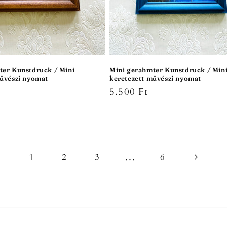
ter Kunstdruck / Mini
Mini gerahmter Kunstdruck / Min
művészi nyomat
keretezett művészi nyomat
r
Normaler
5.500 Ft
Preis
1
…
2
3
6