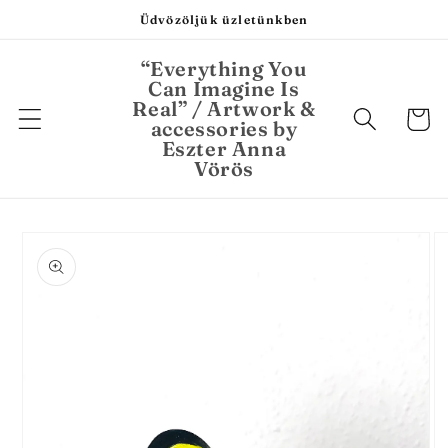
Ugrás a
Üdvözöljük üzletünkben
tartalomhoz
“Everything You
Can Imagine Is
Real” / Artwork &
Kosár
accessories by
Eszter Anna
Vörös
Kihagyás, és
ugrás a
termékadatokra