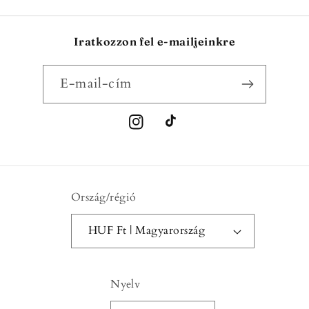
Iratkozzon fel e-mailjeinkre
E-mail-cím
Instagram
TikTok
Ország/régió
HUF Ft | Magyarország
Nyelv