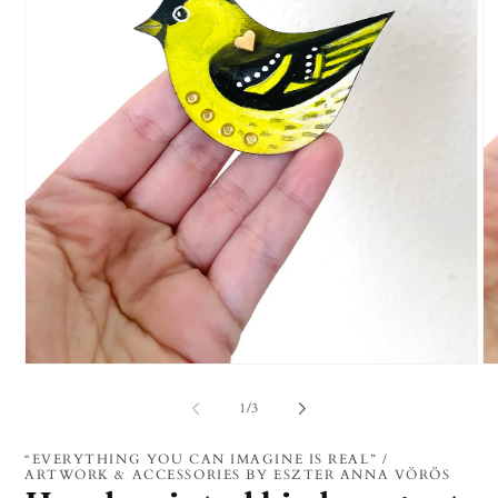
1.
2.
médiafájl
mé
megnyitása
me
/
1
/
3
a
a
modális
mo
párbeszédpanelen
pá
“EVERYTHING YOU CAN IMAGINE IS REAL” /
ARTWORK & ACCESSORIES BY ESZTER ANNA VÖRÖS