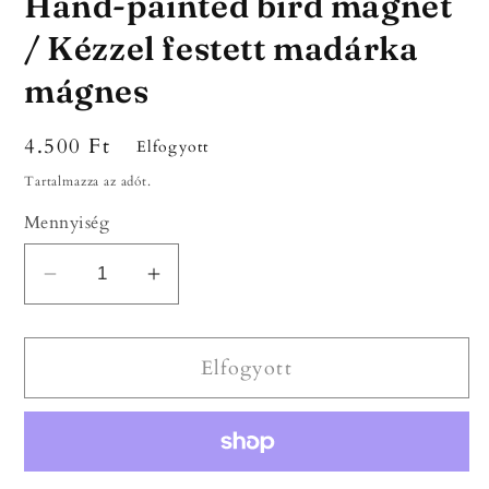
Hand-painted bird magnet
/ Kézzel festett madárka
mágnes
Normál
4.500 Ft
Elfogyott
ár
Tartalmazza az adót.
Mennyiség
Hand-
Hand-
painted
painted
bird
bird
Elfogyott
magnet
magnet
/
/
Kézzel
Kézzel
festett
festett
madárka
madárka