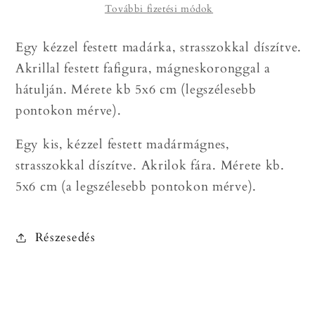
További fizetési módok
mágnes
mágnes
mennyiségének
mennyiségének
Egy kézzel festett madárka, strasszokkal díszítve.
csökkentése
növelése
Akrillal festett fafigura, mágneskoronggal a
hátulján. Mérete kb 5x6 cm (legszélesebb
pontokon mérve).
Egy kis, kézzel festett madármágnes,
strasszokkal díszítve. Akrilok fára. Mérete kb.
5x6 cm (a legszélesebb pontokon mérve).
Részesedés