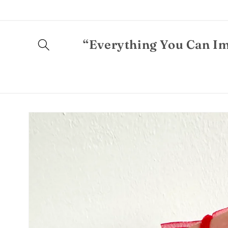
Ugrás a
tartalomhoz
“Everything You Can Im
Kihagyás, és
ugrás a
termékadatokra