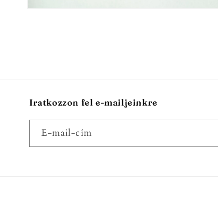
2.
médiafájl
megnyitása
a
modális
párbeszédpanelen
Iratkozzon fel e-mailjeinkre
E-mail-cím
Ország/régió
Nyelv