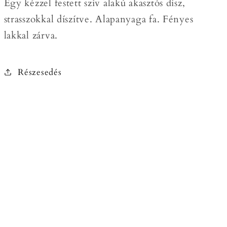
Egy kézzel festett szív alakú akasztós dísz,
strasszokkal díszítve. Alapanyaga fa. Fényes
lakkal zárva.
Részesedés