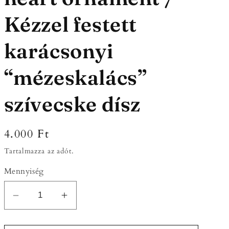
Kézzel festett
karácsonyi
“mézeskalács”
szívecske dísz
Normál
4.000 Ft
ár
Tartalmazza az adót.
Mennyiség
Hand-
Hand-
painted
painted
Christmas
Christmas