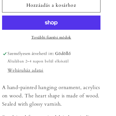
Hozzáadás a kosárhoz
“gingerbread”
“gingerbread”
heart
heart
ornament
ornament
/
/
Kézzel
Kézzel
További fizetési módok
festett
festett
karácsonyi
karácsonyi
“mézeskalács”
“mézeskalács”
Személyesen átvehető itt:
Gödöllő
szívecske
szívecske
Általában 2–4 napon belül elkészül
dísz
dísz
Webáruház adatai
mennyiségének
mennyiségének
csökkentése
növelése
A hand-painted hanging ornament, acrylics
on wood. The heart shape is made of wood.
Sealed with glossy varnish.