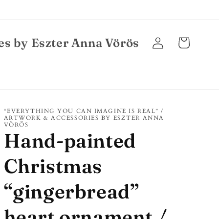
es by Eszter Anna Vörös
Bejelentkezés
Kosár
“EVERYTHING YOU CAN IMAGINE IS REAL” /
ARTWORK & ACCESSORIES BY ESZTER ANNA
VÖRÖS
Hand-painted
Christmas
“gingerbread”
heart ornament /