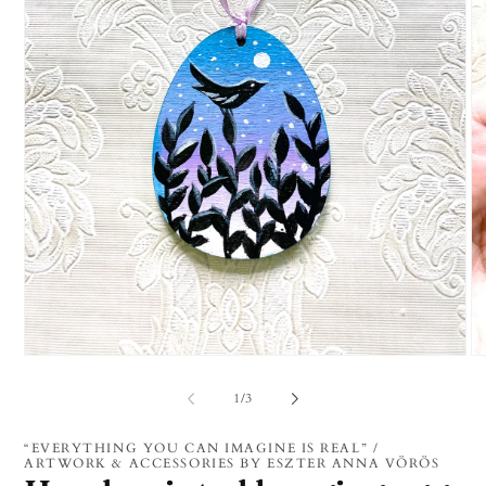
1.
2.
médiafájl
mé
megnyitása
me
/
1
/
3
a
a
modális
mo
párbeszédpanelen
pá
“EVERYTHING YOU CAN IMAGINE IS REAL” /
ARTWORK & ACCESSORIES BY ESZTER ANNA VÖRÖS