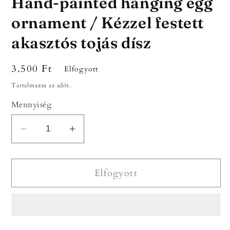
Hand-painted hanging egg
ornament / Kézzel festett
akasztós tojás dísz
Normál
3.500 Ft
Elfogyott
ár
Tartalmazza az adót.
Mennyiség
Hand-
Hand-
painted
painted
hanging
hanging
Elfogyott
egg
egg
ornament
ornament
/
/
Kézzel
Kézzel
festett
festett