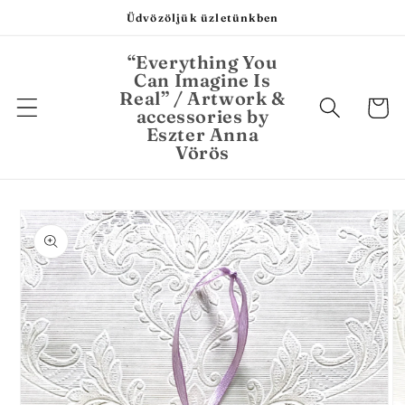
Ugrás a
Üdvözöljük üzletünkben
tartalomhoz
“Everything You
Can Imagine Is
Real” / Artwork &
Kosár
accessories by
Eszter Anna
Vörös
Kihagyás, és
ugrás a
termékadatokra