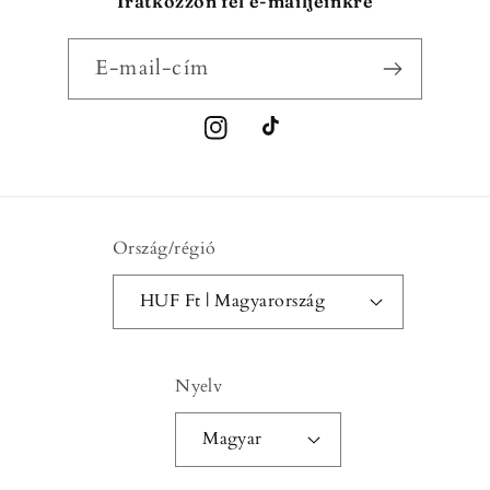
Iratkozzon fel e-mailjeinkre
E-mail-cím
Instagram
TikTok
Ország/régió
HUF Ft | Magyarország
Nyelv
Magyar