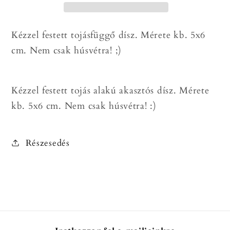
akasztós
akasztós
tojás
tojás
Kézzel festett tojásfüggő dísz. Mérete kb. 5x6
dísz
dísz
cm. Nem csak húsvétra! ;)
mennyiségének
mennyiségének
csökkentése
növelése
Kézzel festett tojás alakú akasztós dísz. Mérete
kb. 5x6 cm. Nem csak húsvétra! :)
Részesedés