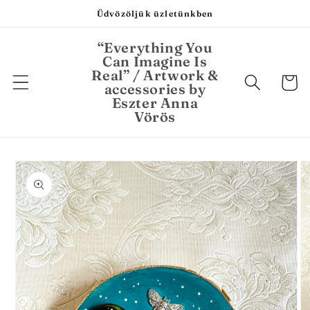
Ugrás a
Üdvözöljük üzletünkben
tartalomhoz
“Everything You
Can Imagine Is
Real” / Artwork &
Kosár
accessories by
Eszter Anna
Vörös
Kihagyás, és
ugrás a
termékadatokra