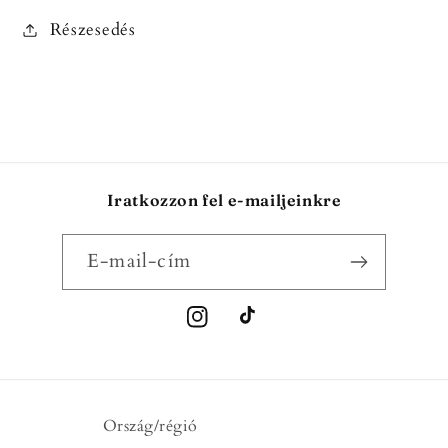
Részesedés
Iratkozzon fel e-mailjeinkre
E-mail-cím
Instagram
TikTok
Ország/régió