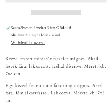
/
/
Kézzel
Kézzel
festett
festett
mini
mini
fakorong
fakorong
Személyesen átvehető itt:
Gödöllő
mágnes
mágnes
Általában 2–4 napon belül elkészül
mennyiségének
mennyiségének
Webáruház adatai
csökkentése
növelése
Kézzel festett miniatűr faszelet mágnes. Akril
festék fára, lakkozott, acéllal díszítve. Méret: kb.
7x8 cm
Egy kézzel festett mini fakorong mágnes. Akril
fára, fém alkatrésszel. Lakkozva. Mérete kb. 7x8
cm.