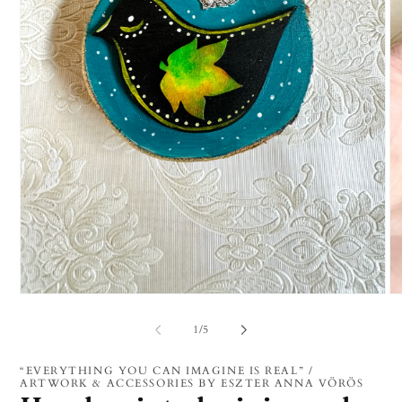
1.
2.
médiafájl
mé
megnyitása
me
/
1
/
5
a
a
modális
mo
párbeszédpanelen
pá
“EVERYTHING YOU CAN IMAGINE IS REAL” /
ARTWORK & ACCESSORIES BY ESZTER ANNA VÖRÖS