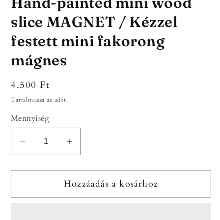
Hand-painted mini wood
slice MAGNET / Kézzel
festett mini fakorong
mágnes
Normál
4.500 Ft
ár
Tartalmazza az adót.
Mennyiség
Hand-
Hand-
painted
painted
mini
mini
Hozzáadás a kosárhoz
wood
wood
slice
slice
MAGNET
MAGNET