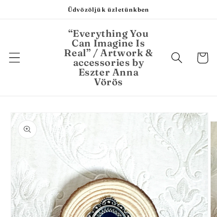
Ugrás a
Üdvözöljük üzletünkben
tartalomhoz
“Everything You
Can Imagine Is
Real” / Artwork &
Kosár
accessories by
Eszter Anna
Vörös
Kihagyás, és
ugrás a
termékadatokra