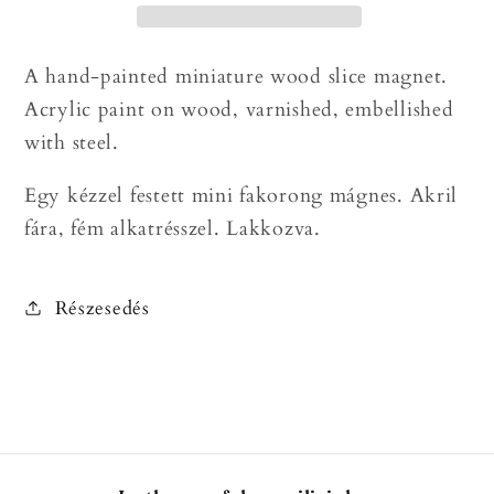
festett
festett
mini
mini
A hand-painted miniature wood slice magnet.
fakorong
fakorong
Acrylic paint on wood, varnished, embellished
mágnes
mágnes
mennyiségének
mennyiségének
with steel.
csökkentése
növelése
Egy kézzel festett mini fakorong mágnes. Akril
fára, fém alkatrésszel. Lakkozva.
Részesedés