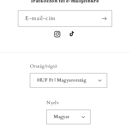
Iratkozzon fel e-mailjeinkre
E-mail-cím
Instagram
TikTok
Ország/régió
HUF Ft | Magyarország
Nyelv
Magyar