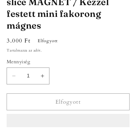
slice MAGNET / Kézzel
festett mini fakorong
mágnes
Normál
3.000 Ft
Elfogyott
ár
Tartalmazza az adót.
Mennyiség
Hand-
Hand-
painted
painted
mini
mini
Elfogyott
wood
wood
slice
slice
MAGNET
MAGNET
/
/
Kézzel
Kézzel