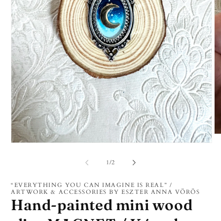
2.
mé
1.
me
médiafájl
a
megnyitása
/
1
/
2
mo
a
pá
modális
párbeszédpanelen
“EVERYTHING YOU CAN IMAGINE IS REAL” /
ARTWORK & ACCESSORIES BY ESZTER ANNA VÖRÖS
Hand-painted mini wood