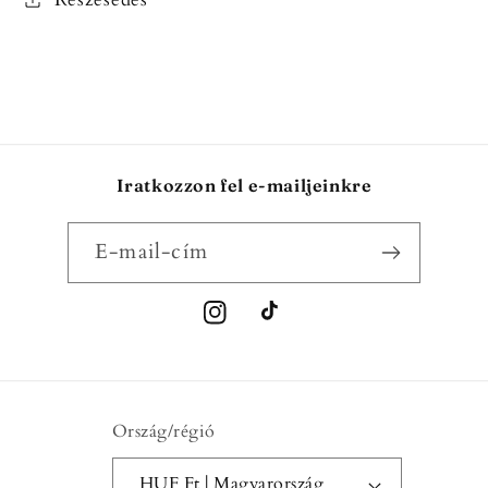
Iratkozzon fel e-mailjeinkre
E-mail-cím
Instagram
TikTok
Ország/régió
HUF Ft | Magyarország