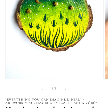
1.
2.
médiafájl
mé
megnyitása
me
/
1
/
2
a
a
modális
mo
párbeszédpanelen
pá
“EVERYTHING YOU CAN IMAGINE IS REAL” /
ARTWORK & ACCESSORIES BY ESZTER ANNA VÖRÖS