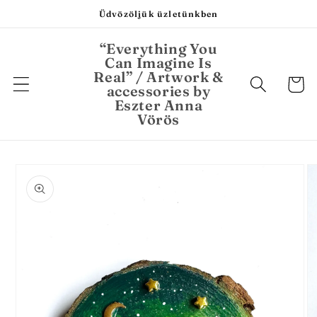
Ugrás a
Üdvözöljük üzletünkben
tartalomhoz
“Everything You
Can Imagine Is
Real” / Artwork &
Kosár
accessories by
Eszter Anna
Vörös
Kihagyás, és
ugrás a
termékadatokra