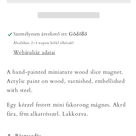
/
/
Kézzel
Kézzel
festett
festett
mini
mini
fakorong
fakorong
Személyesen átvehető itt:
Gödöllő
mágnes
mágnes
Általában 2–4 napon belül elkészül
mennyiségének
mennyiségének
Webáruház adatai
csökkentése
növelése
A hand-painted miniature wood slice magnet.
Acrylic paint on wood, varnished, embellished
with steel.
Egy kézzel festett mini fakorong mágnes. Akril
fára, fém alkatrésszel. Lakkozva.
Részesedés