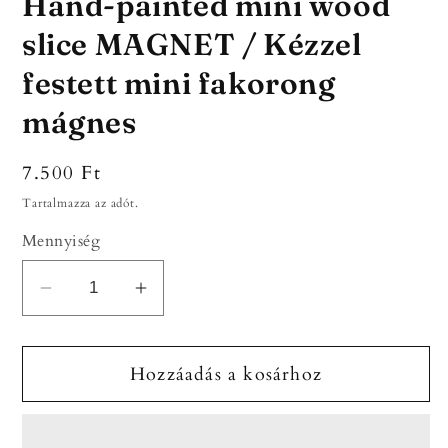
Hand-painted mini wood
slice MAGNET / Kézzel
festett mini fakorong
mágnes
Normál
7.500 Ft
ár
Tartalmazza az adót.
Mennyiség
Hand-
Hand-
painted
painted
mini
mini
Hozzáadás a kosárhoz
wood
wood
slice
slice
MAGNET
MAGNET