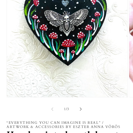
1.
2.
médiafájl
mé
megnyitása
me
/
1
/
3
a
a
modális
mo
párbeszédpanelen
pá
“EVERYTHING YOU CAN IMAGINE IS REAL” /
ARTWORK & ACCESSORIES BY ESZTER ANNA VÖRÖS