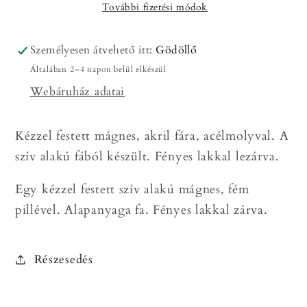
További fizetési módok
pillés
pillés
szívecske
szívecske
mágnes
mágnes
Személyesen átvehető itt:
Gödöllő
mennyiségének
mennyiségének
Általában 2–4 napon belül elkészül
csökkentése
növelése
Webáruház adatai
Kézzel festett mágnes, akril fára, acélmolyval. A
szív alakú fából készült. Fényes lakkal lezárva.
Egy kézzel festett szív alakú mágnes, fém
pillével. Alapanyaga fa. Fényes lakkal zárva.
Részesedés