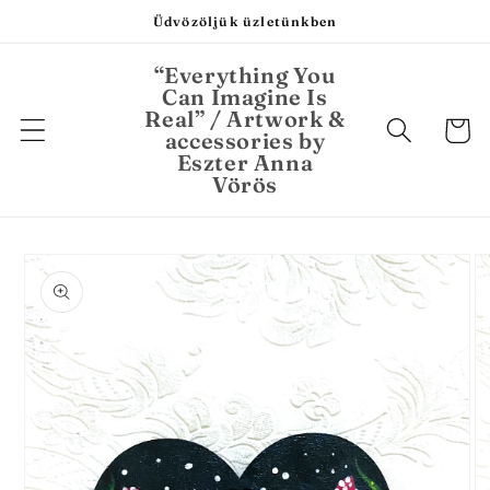
Ugrás a
Üdvözöljük üzletünkben
tartalomhoz
“Everything You
Can Imagine Is
Real” / Artwork &
Kosár
accessories by
Eszter Anna
Vörös
Kihagyás, és
ugrás a
termékadatokra