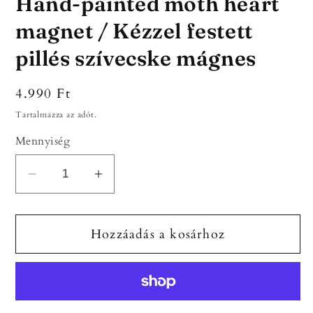
Hand-painted moth heart
magnet / Kézzel festett
pillés szívecske mágnes
Normál
4.990 Ft
ár
Tartalmazza az adót.
Mennyiség
Hand-
Hand-
painted
painted
moth
moth
Hozzáadás a kosárhoz
heart
heart
magnet
magnet
/
/
Kézzel
Kézzel
festett
festett