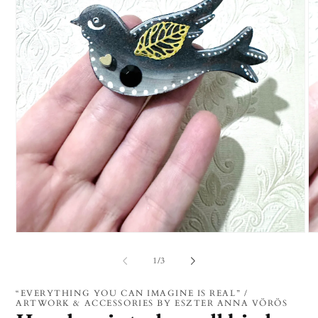
1.
2.
médiafájl
mé
megnyitása
me
/
1
/
3
a
a
modális
mo
párbeszédpanelen
pá
“EVERYTHING YOU CAN IMAGINE IS REAL” /
ARTWORK & ACCESSORIES BY ESZTER ANNA VÖRÖS