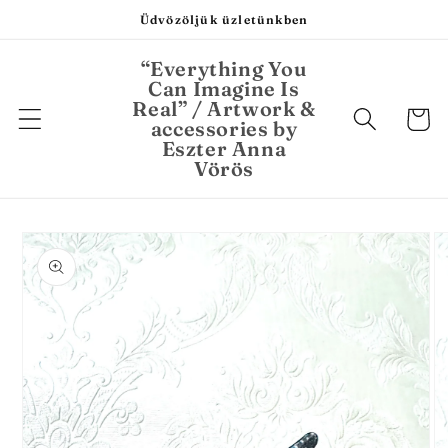
Ugrás a
Üdvözöljük üzletünkben
tartalomhoz
“Everything You
Can Imagine Is
Real” / Artwork &
Kosár
accessories by
Eszter Anna
Vörös
Kihagyás, és
ugrás a
termékadatokra