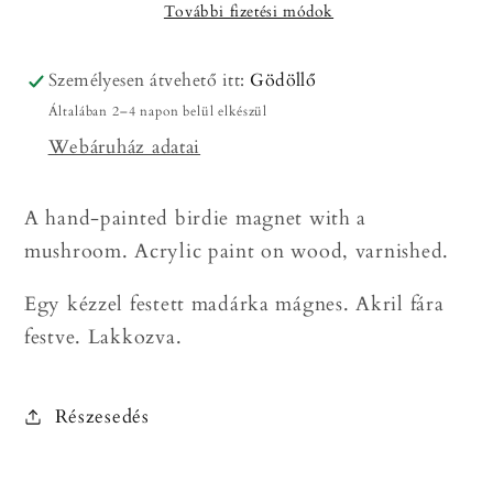
További fizetési módok
kismadár
kismadár
mágnes
mágnes
mennyiségének
mennyiségének
Személyesen átvehető itt:
Gödöllő
csökkentése
növelése
Általában 2–4 napon belül elkészül
Webáruház adatai
A hand-painted birdie magnet with a
mushroom. Acrylic paint on wood, varnished.
Egy kézzel festett madárka mágnes. Akril fára
festve. Lakkozva.
Részesedés