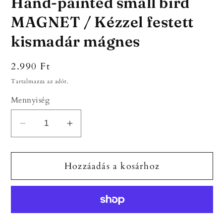
Hand-painted small bird
MAGNET / Kézzel festett
kismadár mágnes
Normál
2.990 Ft
ár
Tartalmazza az adót.
Mennyiség
Hand-
Hand-
painted
painted
small
small
Hozzáadás a kosárhoz
bird
bird
MAGNET
MAGNET
/
/
Kézzel
Kézzel
festett
festett