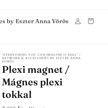
es by Eszter Anna Vörös
Bejelentkezés
Kosár
“EVERYTHING YOU CAN IMAGINE IS REAL” /
ARTWORK & ACCESSORIES BY ESZTER ANNA
VÖRÖS
Plexi magnet /
Mágnes plexi
tokkal