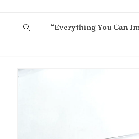
Ugrás a
tartalomhoz
“Everything You Can Im
Kihagyás, és
ugrás a
termékadatokra