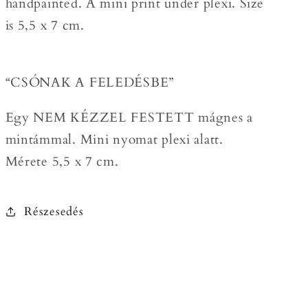
handpainted. A mini print under plexi. Size
is 5,5 x 7 cm.
“CSÓNAK A FELEDÉSBE”
Egy NEM KÉZZEL FESTETT mágnes a
mintámmal. Mini nyomat plexi alatt.
Mérete 5,5 x 7 cm.
Részesedés