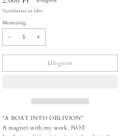
Normál
2.000 Ft
Elfogyott
ár
Tartalmazza az adót.
Mennyiség
Plexi
Plexi
magnet
magnet
/
/
Elfogyott
Mágnes
Mágnes
plexi
plexi
tokkal
tokkal
mennyiségének
mennyiségének
csökkentése
növelése
“A BOAT INTO OBLIVION”
A magnet with my work. NOT