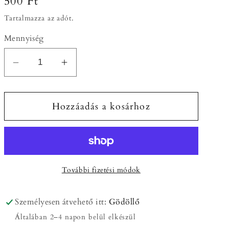
Normál
500 Ft
ár
Tartalmazza az adót.
Mennyiség
Vinyl
Vinyl
matrica
matrica
/
/
Hozzáadás a kosárhoz
Matrica
Matrica
egyedi
egyedi
grafikával
grafikával
mennyiségének
mennyiségének
csökkentése
növelése
További fizetési módok
Személyesen átvehető itt:
Gödöllő
Általában 2–4 napon belül elkészül