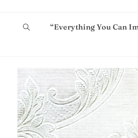
Ugrás a
tartalomhoz
“Everything You Can Im
Kihagyás, és
ugrás a
termékadatokra