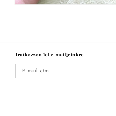
2.
médiafájl
megnyitása
a
modális
párbeszédpanelen
Iratkozzon fel e-mailjeinkre
E-mail-cím
Ország/régió
Nyelv