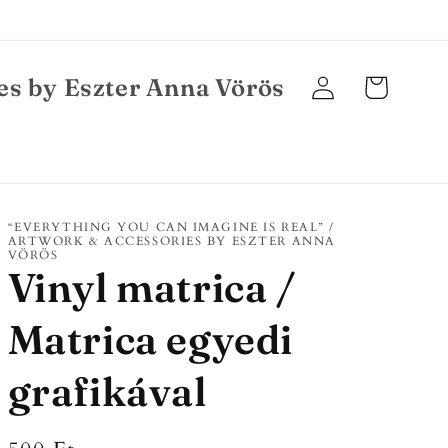
es by Eszter Anna Vörös
Bejelentkezés
Kosár
“EVERYTHING YOU CAN IMAGINE IS REAL” /
ARTWORK & ACCESSORIES BY ESZTER ANNA
VÖRÖS
Vinyl matrica /
Matrica egyedi
grafikával