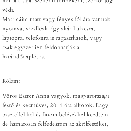
minta a saját szellemi termékem, szerzői jog
védi.
Matricáim matt vagy fényes fóliára vannak
nyomva, vízállóak, így akár kulacsra,
laptopra, telefonra is ragaszthatók, vagy
csak egyszerűen feldobhatják a
határidőnaplót is.
Rólam:
Vörös Eszter Anna vagyok, magyarországi
festő és kézműves, 2014 óta alkotok. Lágy
pasztellekkel és finom bélésekkel kezdtem,
de hamarosan felfedeztem az akrilfestéket,