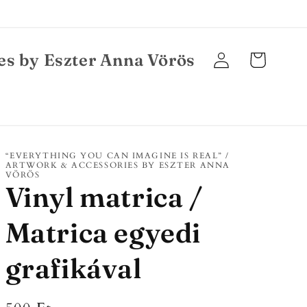
es by Eszter Anna Vörös
Bejelentkezés
Kosár
“EVERYTHING YOU CAN IMAGINE IS REAL” /
ARTWORK & ACCESSORIES BY ESZTER ANNA
VÖRÖS
Vinyl matrica /
Matrica egyedi
grafikával