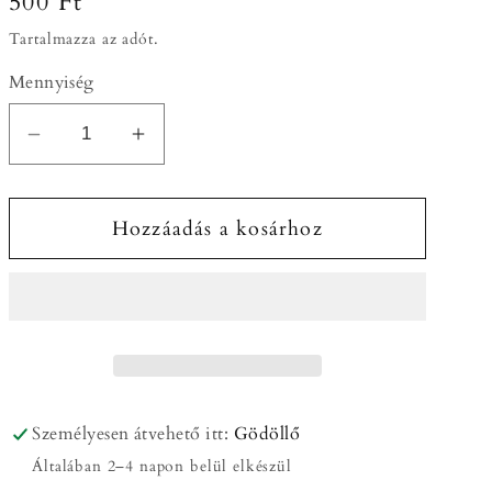
Normál
500 Ft
ár
Tartalmazza az adót.
Mennyiség
Vinyl
Vinyl
matrica
matrica
/
/
Hozzáadás a kosárhoz
Matrica
Matrica
egyedi
egyedi
grafikával
grafikával
mennyiségének
mennyiségének
csökkentése
növelése
Személyesen átvehető itt:
Gödöllő
Általában 2–4 napon belül elkészül