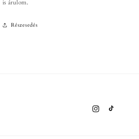
is árulom.
Részesedés
Instagram
TikTok