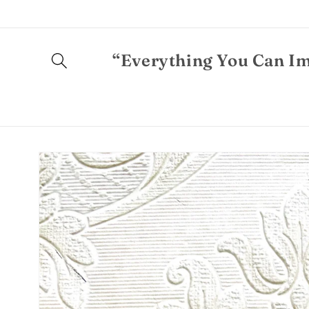
Ugrás a
tartalomhoz
“Everything You Can Im
Kihagyás, és
ugrás a
termékadatokra