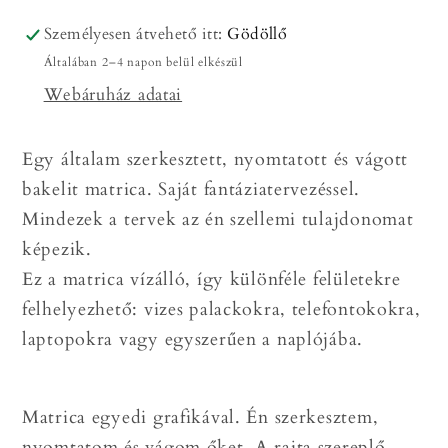
Személyesen átvehető itt:
Gödöllő
Általában 2–4 napon belül elkészül
Webáruház adatai
Egy általam szerkesztett, nyomtatott és vágott
bakelit matrica. Saját fantáziatervezéssel.
Mindezek a tervek az én szellemi tulajdonomat
képezik.
Ez a matrica vízálló, így különféle felületekre
felhelyezhető: vizes palackokra, telefontokokra,
laptopokra vagy egyszerűen a naplójába.
Matrica egyedi grafikával. Én szerkesztem,
nyomtatom és vágom őket. A rajta szereplő