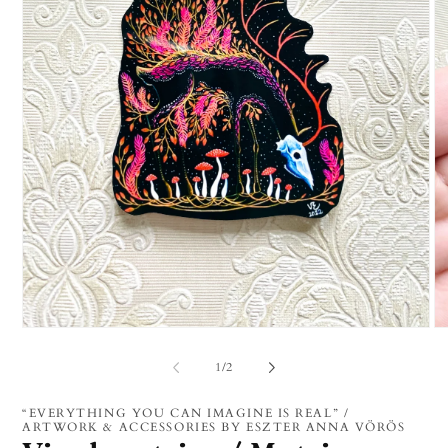
1.
2.
médiafájl
mé
megnyitása
me
/
1
/
2
a
a
modális
mo
párbeszédpanelen
pá
“EVERYTHING YOU CAN IMAGINE IS REAL” /
ARTWORK & ACCESSORIES BY ESZTER ANNA VÖRÖS