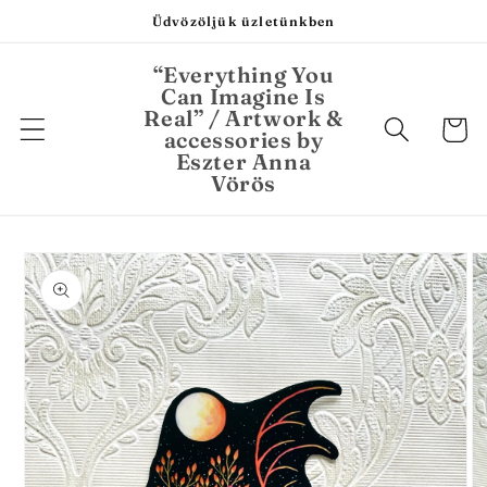
Ugrás a
Üdvözöljük üzletünkben
tartalomhoz
“Everything You
Can Imagine Is
Real” / Artwork &
Kosár
accessories by
Eszter Anna
Vörös
Kihagyás, és
ugrás a
termékadatokra