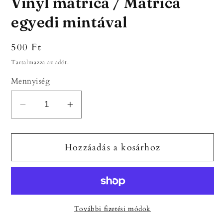
Vinyl matrica / Matrica
egyedi mintával
Normál
500 Ft
ár
Tartalmazza az adót.
Mennyiség
Vinyl
Vinyl
matrica
matrica
/
/
Hozzáadás a kosárhoz
Matrica
Matrica
egyedi
egyedi
mintával
mintával
mennyiségének
mennyiségének
csökkentése
növelése
További fizetési módok