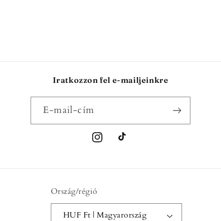
Iratkozzon fel e-mailjeinkre
E-mail-cím
Instagram
TikTok
Ország/régió
HUF Ft | Magyarország